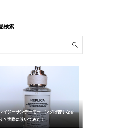
品検索

レイジーサンデーモーニングは苦手な香
り？実際に嗅いでみた！