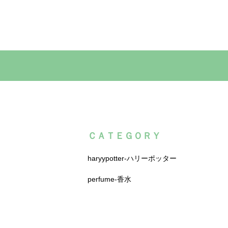
ＣＡＴＥＧＯＲＹ
haryypotter-ハリーポッター
perfume-香水